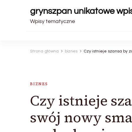
grynszpan unikatowe wpi
Wpisy tematyczne
Strona główna
biznes
Czy istnieje szansa by
BIZNES
Czy istnieje s
swój nowy sma