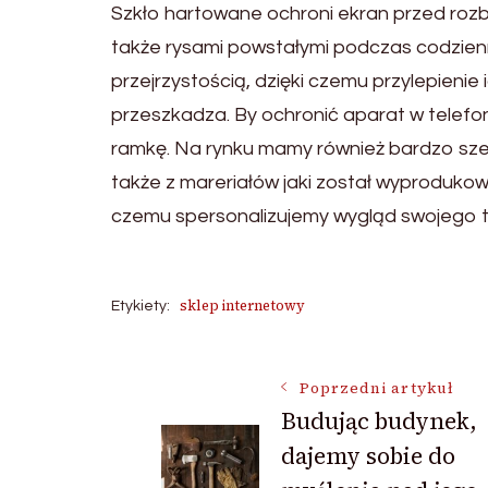
Szkło hartowane ochroni ekran przed rozb
także rysami powstałymi podczas codzien
przejrzystością, dzięki czemu przylepieni
przeszkadza. By ochronić aparat w telefo
ramkę. Na rynku mamy również bardzo szer
także z mareriałów jaki został wyproduko
czemu spersonalizujemy wygląd swojego t
sklep internetowy
Etykiety:
Nawigacja
Poprzedni artykuł
Budując budynek,
dajemy sobie do
wpisu