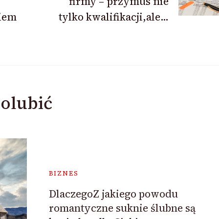
firmy – przymus nie
iem
tylko kwalifikacji,ale…
olubić
BIZNES
DlaczegoZ jakiego powodu
romantyczne suknie ślubne są