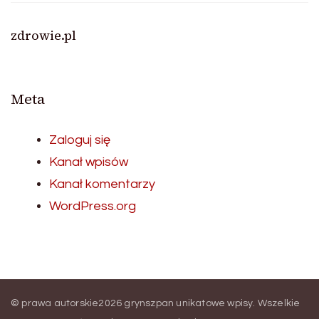
zdrowie.pl
Meta
Zaloguj się
Kanał wpisów
Kanał komentarzy
WordPress.org
© prawa autorskie2026
grynszpan unikatowe wpisy
. Wszelkie