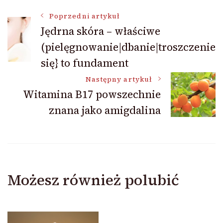
Nawigacja
Poprzedni artykuł
Jędrna skóra – właściwe
(pielęgnowanie|dbanie|troszczenie
wpisu
się} to fundament
Następny artykuł
Witamina B17 powszechnie
znana jako amigdalina
Możesz również polubić